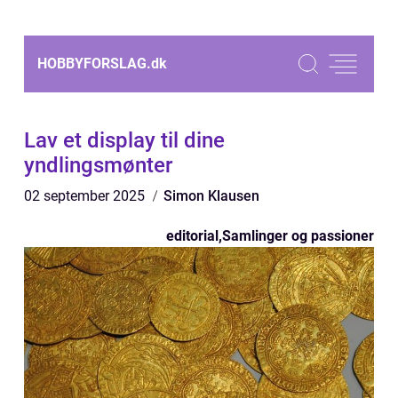
HOBBYFORSLAG.
dk
Lav et display til dine
yndlingsmønter
02 september 2025
Simon Klausen
editorial
,
Samlinger og passioner