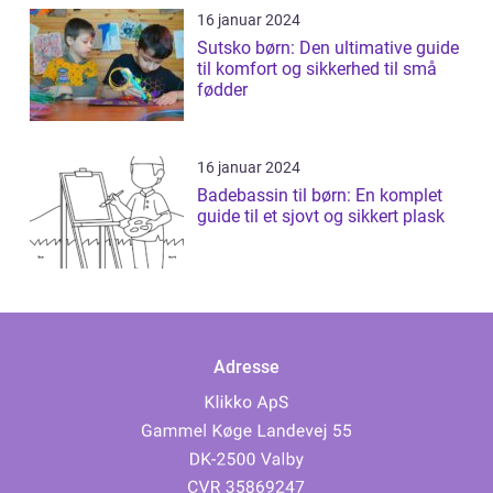
16 januar 2024
Sutsko børn: Den ultimative guide
til komfort og sikkerhed til små
fødder
16 januar 2024
Badebassin til børn: En komplet
guide til et sjovt og sikkert plask
Adresse