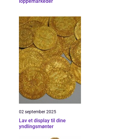
loppemarkeder
02 september 2025
Lav et display til dine
yndlingsmønter