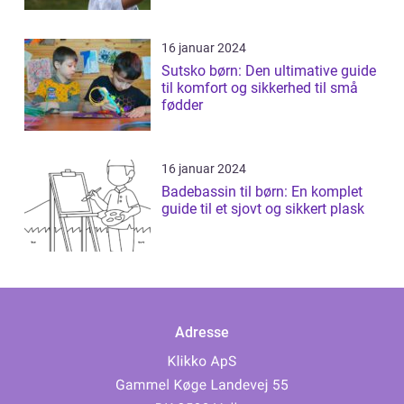
16 januar 2024
Sutsko børn: Den ultimative guide
til komfort og sikkerhed til små
fødder
16 januar 2024
Badebassin til børn: En komplet
guide til et sjovt og sikkert plask
Adresse