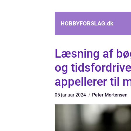
HOBBYFORSLAG.
dk
Læsning af bøg
og tidsfordriv
appellerer til
05 januar 2024
Peter Mortensen