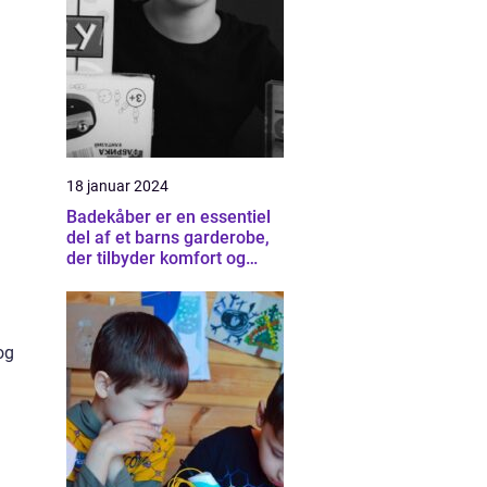
18 januar 2024
Badekåber er en essentiel
del af et barns garderobe,
der tilbyder komfort og
varme efter et bad eller
svømmetur
og