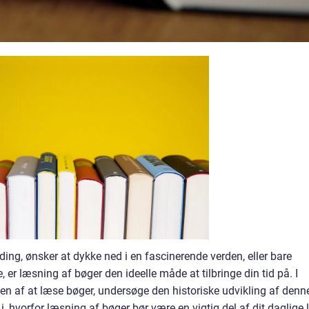
ng, ønsker at dykke ned i en fascinerende verden, eller bare
, er læsning af bøger den ideelle måde at tilbringe din tid på. I
eden af at læse bøger, undersøge den historiske udvikling af denn
i, hvorfor læsning af bøger bør være en vigtig del af dit daglige l