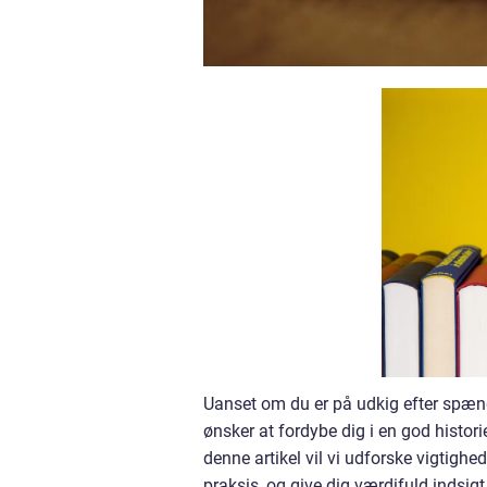
Uanset om du er på udkig efter spændi
ønsker at fordybe dig i en god historie
denne artikel vil vi udforske vigtigh
praksis, og give dig værdifuld indsigt 