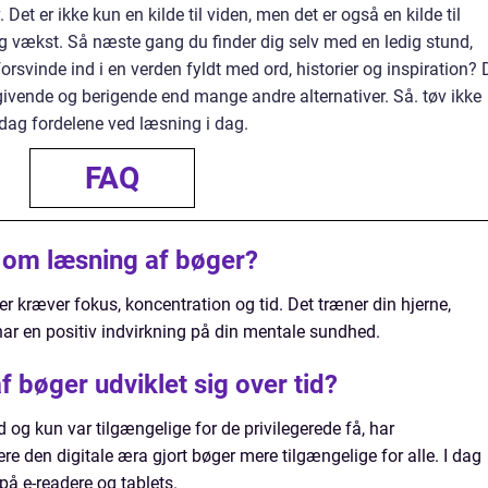
 Det er ikke kun en kilde til viden, men det er også en kilde til
ig vækst. Så næste gang du finder dig selv med en ledig stund,
orsvinde ind i en verden fyldt med ord, historier og inspiration?
e givende og berigende end mange andre alternativer. Så. tøv ikke
dag fordelene ved læsning i dag.
FAQ
e om læsning af bøger?
er kræver fokus, koncentration og tid. Det træner din hjerne,
har en positiv indvirkning på din mentale sundhed.
 bøger udviklet sig over tid?
d og kun var tilgængelige for de privilegerede få, har
re den digitale æra gjort bøger mere tilgængelige for alle. I dag
på e-readere og tablets.