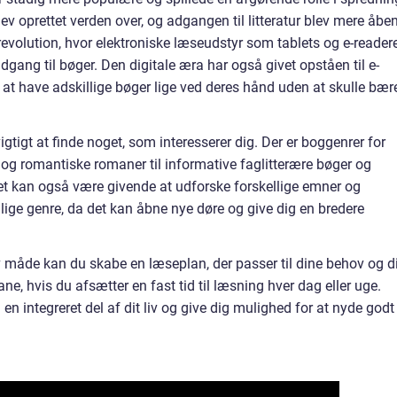
blev oprettet verden over, og adgangen til litteratur blev mere åbe
tal revolution, hvor elektroniske læseudstyr som tablets og e-reader
dgang til bøger. Den digitale æra har også givet opståen til e-
 at have adskillige bøger lige ved deres hånd uden at skulle bær
igtigt at finde noget, som interesserer dig. Der er boggenrer for
g romantiske romaner til informative faglitterære bøger og
Det kan også være givende at udforske forskellige emner og
nlige genre, da det kan åbne nye døre og give dig en bredere
v måde kan du skabe en læseplan, der passer til dine behov og d
e, hvis du afsætter en fast tid til læsning hver dag eller uge.
il en integreret del af dit liv og give dig mulighed for at nyde godt