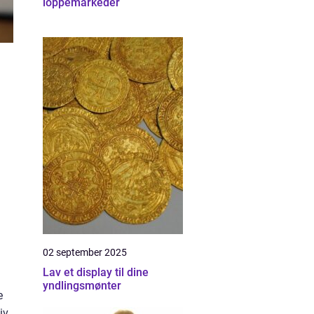
loppemarkeder
02 september 2025
Lav et display til dine
yndlingsmønter
e
iv.