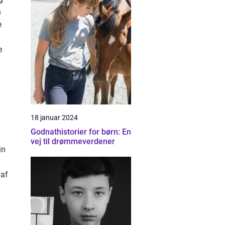
n
e
e
18 januar 2024
Godnathistorier for børn: En
vej til drømmeverdener
in
 af