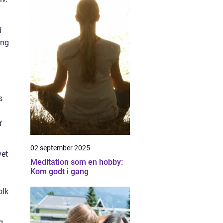
i
ing
s
r
02 september 2025
vet
Meditation som en hobby:
Kom godt i gang
olk
g