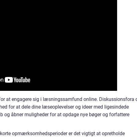
for at engagere sig i læsningssamfund online. Diskussionsfora 
hed for at dele dine læseoplevelser og ideer med ligesindede
b og åbner muligheder for at opdage nye bøger og forfattere
g korte opmærksomhedsperioder er det vigtigt at opretholde