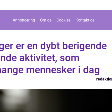
Annoncering
Om os
Cookies
Kontakt os
er er en dybt berigende
ende aktivitet, som
 mange mennesker i dag
redaktio