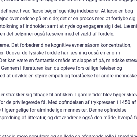
t definere, hvad ‘læse bøger’ egentlig indebærer. At læse en bog
ne over ordene på en side; det er en proces med at fordybe sig 
fortolkning af indholdet samt at nyde og engagere sig i det. Læsn
men det belønner også læseren med et væld af fordele.
erne. Det forbedrer dine kognitive evner såsom koncentration,
. Udover de fysiske fordele har læsning også en enorm
Det kan være en fantastisk måde at slappe af på, mindske stres
Gennem litteraturen kan du opleve forskellige følelser og
med at udvikle en større empati og forståelse for andre menneske
 der strækker sig tilbage til antikken. I gamle tider blev bøger skre
for de privilegerede få. Med opfindelsen af trykpressen i 1450 af
tilgængelige for almindelige mennesker. Denne opfindelse
predning af litteratur, og det ændrede også den måde, hvorpå f
er stadig mere populære og spillede en afgørende rolle i sprednin