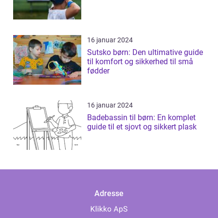
16 januar 2024
Sutsko børn: Den ultimative guide
til komfort og sikkerhed til små
fødder
16 januar 2024
Badebassin til børn: En komplet
guide til et sjovt og sikkert plask
Adresse