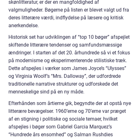
skønlitteratur, er der en mangfoldighed af
valgmuligheder. Bøgerne på listen er blevet valgt ud fra
deres litterære værdi, indflydelse på læsere og kritisk
anerkendelse.
Historisk set har udviklingen af “top 10 bøger” afspejlet
skiftende litterære tendenser og samfundsmæssige
ændringer. I starten af det 20. århundrede så vi et fokus
på modernisme og eksperimenterende stilistiske træk.
Dette afspejles i værker som James Joyce’s “Ulysses”
og Virginia Woolf’s “Mrs. Dalloway”, der udfordrede
traditionelle narrative strukturer og udforskede det
menneskelige sind på en ny måde.
Efterhånden som årtierne gik, begyndte der at opstå nye
litterære bevægelser. 1960’erne og 70’erne var præget
af en stigning i politiske og sociale temaer, hvilket
afspejles i bøger som Gabriel Garcia Marquez’s
“Hundrede års ensomhed” og Salman Rushdies