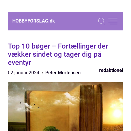
HOBBYFORSLAG.
dk
Top 10 bøger – Fortællinger der
vækker sindet og tager dig på
eventyr
redaktionel
02 januar 2024
Peter Mortensen