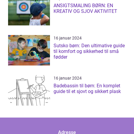
ANSIGTSMALING BØRN: EN
KREATIV OG SJOV AKTIVITET
16 januar 2024
Sutsko børn: Den ultimative guide
til komfort og sikkerhed til små
fødder
16 januar 2024
Badebassin til børn: En komplet
guide til et sjovt og sikkert plask
Adresse